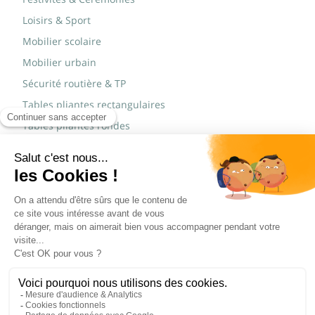
Loisirs & Sport
Mobilier scolaire
Mobilier urbain
Sécurité routière & TP
Tables pliantes rectangulaires
Tables pliantes rondes
Tables rondes polypro
Marques
JAD Groupe
Procity®
© Copyright 2015 - 2026,
Réalisé par
WEB2DO