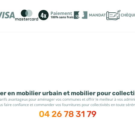
r en mobilier urbain et mobilier pour collect
tarifs avantageux pour aménager vos communes et offrir le meilleur à vos administ
s faire confiance et commander vos fournitures pour collectivités en toute sérén
04 26 78 31 79