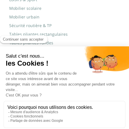
Mobilier scolaire
Mobilier urbain
Sécurité routière & TP
Tables pliantes rectangulaires
Tables pliantes rondes
Tables rondes polypro
Marques
JAD Groupe
Procity®
© Copyright 2015 - 2026,
Réalisé par
WEB2DO