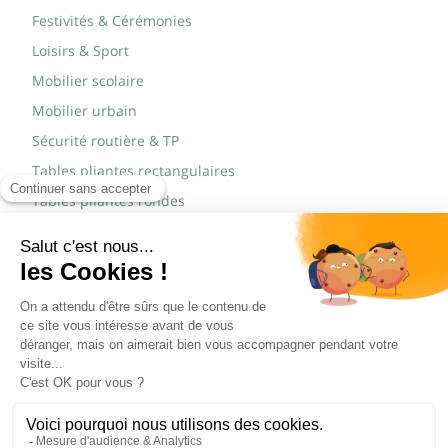
Festivités & Cérémonies
Loisirs & Sport
Mobilier scolaire
Mobilier urbain
Sécurité routière & TP
Tables pliantes rectangulaires
Tables pliantes rondes
Tables rondes polypro
Marques
JAD Groupe
Procity®
© Copyright 2015 - 2026,
Réalisé par
WEB2DO