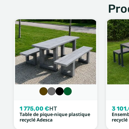
Pro
1 775,00 €
HT
3 101
Table de pique-nique plastique
Ensemb
recyclé Adesca
recyclé