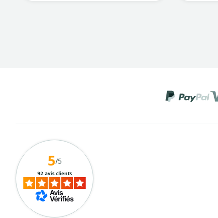
5
/5
92 avis clients