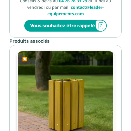
Conseils & devis au
04 26 78 31 79
du lundi au
vendredi ou par mail:
contact@leader-
equipements.com
Vous souhaitez être rappelé
Produits associés
5
/
5
-
1
avis