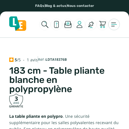
FAQs
Blog & actus
Nous contacter
5
/
5
-
1
avis
Réf :
LDTA18376B
183 cm - Table pliante
blanche en
polypropylène
3
ANS
La table pliante en polypro
. Une sécurité
supplémentaire pour les salles polyvalentes recevant du