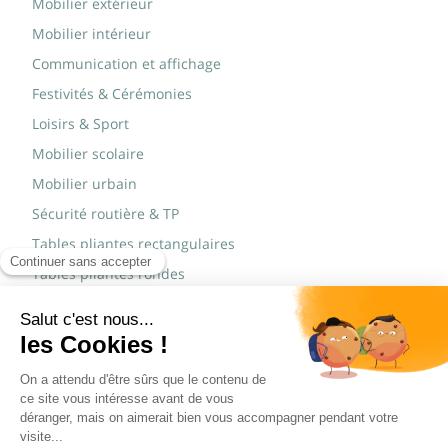
Mobilier extérieur
Mobilier intérieur
Communication et affichage
Festivités & Cérémonies
Loisirs & Sport
Mobilier scolaire
Mobilier urbain
Sécurité routière & TP
Tables pliantes rectangulaires
Tables pliantes rondes
Tables rondes polypro
Marques
JAD Groupe
Procity®