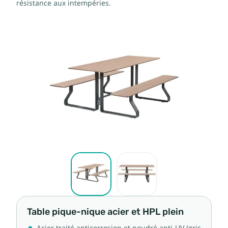
résistance aux intempéries.
Table pique-nique acier et HPL plein
Acier traité anticorrosion et poudré anti-UV (gris