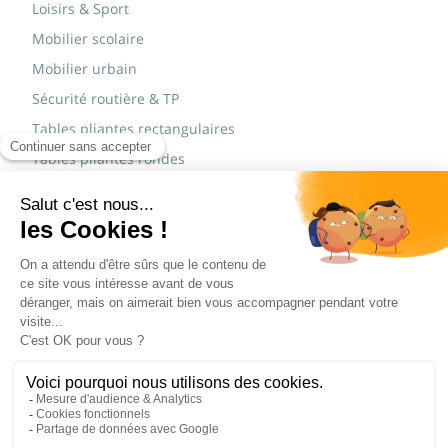
Loisirs & Sport
Mobilier scolaire
Mobilier urbain
Sécurité routière & TP
Tables pliantes rectangulaires
Tables pliantes rondes
Tables rondes polypro
Marques
JAD Groupe
Procity®
© Copyright 2015 - 2026,
Réalisé par
WEB2DO