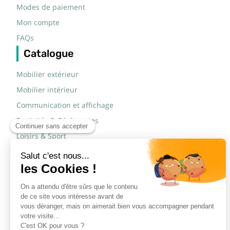
Modes de paiement
Mon compte
FAQs
Catalogue
Mobilier extérieur
Mobilier intérieur
Communication et affichage
Festivités & Cérémonies
Loisirs & Sport
Mobilier scolaire
Mobilier urbain
Sécurité routière & TP
Tables pliantes rectangulaires
Tables pliantes rondes
Tables rondes polypro