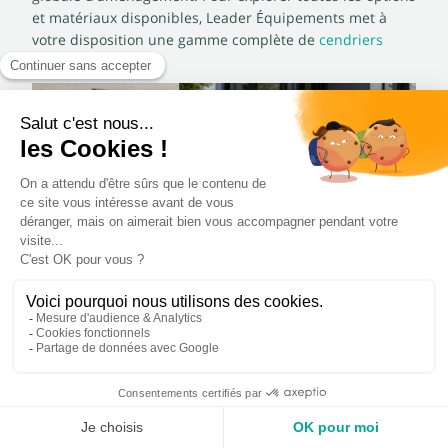
et matériaux disponibles, Leader Équipements met à
votre disposition une gamme complète de
cendriers
extérieurs
.
Cendrier extérieur professionnel :
investir dans la durabilité et
l'accessibilité
Choisir un cendrier extérieur professionnel en acier,
c'est faire un
investissement pérenne
qui valorise
l'image de votre site, garantit une propreté constante et
assure la conformité réglementaire de vos espaces
extérieurs. L'efficacité de la collecte associée à un