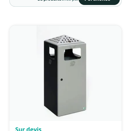
Ventes, ordre décroiss
Pertinence
Nom, A à Z
Nom, Z à A
Prix, croissant
Prix, décroissant
Référence, A à Z
Référence, Z à A
Sur devis