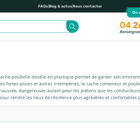
FAQs
Blog & actus
Nous contacter
On v
04 2
Renseignem
e cache-poubelle double en plastique permet de garder son environ
 les fortes pluies et autres intempéries, le cache-conteneur et pou
la chaussée, dangereuses autant pour les piétons que les conducteu
our rendre les lieux de résidence plus agréables et confortables p