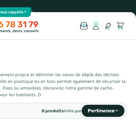
ous rappelle ?
6 78 31 79
ents, devis, conseils
nement propre et délimiter les zones de dépôt des déchets
belle en plastique ou en bois permet également de sécuriser la
rs. Fixes ou amovibles, découvrez notre gamme de cache-
our les habitants. D
Pertinence
8 produits
triés par
Ventes, ordre décroiss
Pertinence