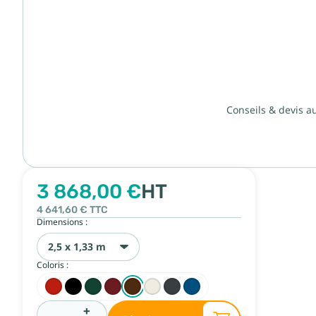
Conseils & devis a
3 868,00 €
HT
4 641,60 €
TTC
Dimensions :
2,5 x 1,33 m
Coloris :
+