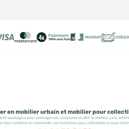
r en mobilier urbain et mobilier pour collect
tarifs avantageux pour aménager vos communes et offrir le meilleur à vos administ
s faire confiance et commander vos fournitures pour collectivités en toute sérén