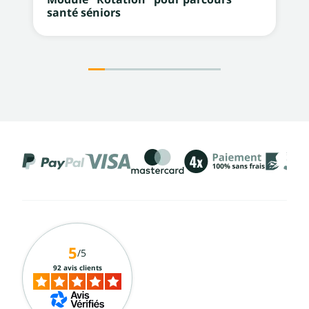
santé séniors
5
/5
92 avis clients