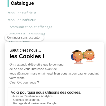
Catalogue
Mobilier extérieur
Mobilier intérieur
Communication et affichage
Festivités & Cérémonies
Loisirs & Sport
Mobilier scolaire
Mobilier urbain
Sécurité routière & TP
Tables pliantes rectangulaires
Tables pliantes rondes
Tables rondes polypro
Marques
JAD Groupe