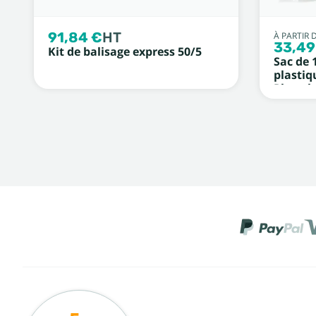
91,84 €
HT
À PARTIR 
33,49
Kit de balisage express 50/5
Sac de 
plastiq
Photolu