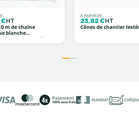
DE
À PARTIR DE
 €
HT
23,82 €
HT
10 m de chaîne
Cônes de chantier lesté
ue blanche
minescent et noir