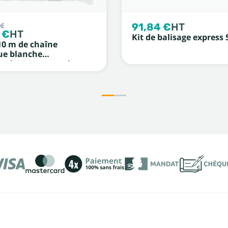
91,84 €
HT
DE
 €
HT
Kit de balisage express 
10 m de chaîne
ue blanche
minescent et noir