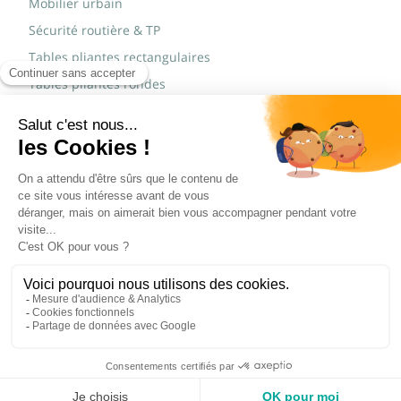
Mobilier urbain
Sécurité routière & TP
Tables pliantes rectangulaires
Tables pliantes rondes
Tables rondes polypro
Marques
JAD Groupe
Procity®
© Copyright 2015 - 2026,
Réalisé par
WEB2DO