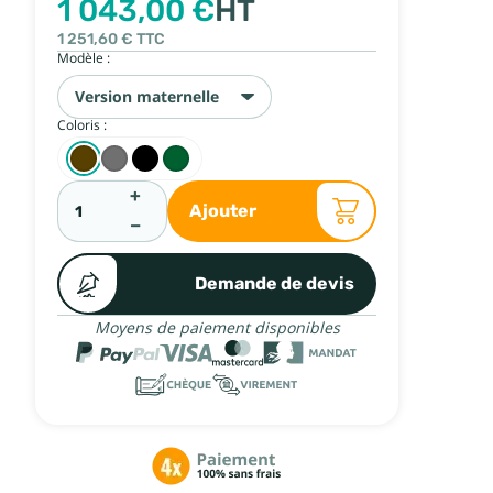
1 043,00 €
HT
1 251,60 €
TTC
Modèle :
Version maternelle
Coloris :
+
Ajouter
−
Demande de devis
Moyens de paiement disponibles