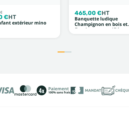
465,00 €
HT
DE
0 €
HT
Banquette ludique
fant extérieur mino
Champignon en bois et
figurine en stratifié