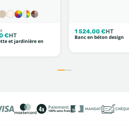
1 524,00 €
HT
DE
0 €
HT
Banc en béton design
te et jardinière en