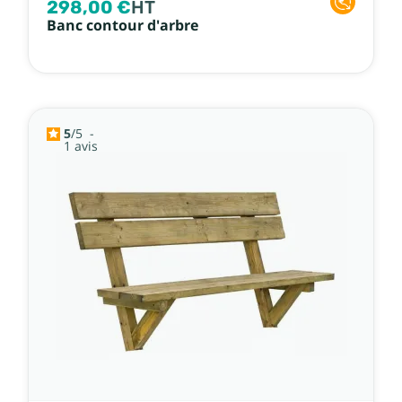
298,00 €
HT
Banc contour d'arbre
5
/
5
-
1
avis