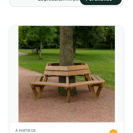
Ventes, ordre décroiss
Pertinence
Nom, A à Z
Nom, Z à A
Prix, croissant
Prix, décroissant
Référence, A à Z
Référence, Z à A
À PARTIR DE