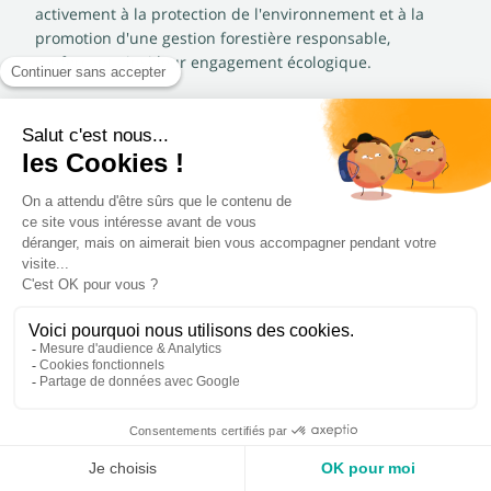
activement à la protection de l'environnement et à la
promotion d'une gestion forestière responsable,
renforçant ainsi leur engagement écologique.
Le confort et la convivialité du banc
urbain bois
Le banc urbain bois se distingue, au-delà de ses qualités
esthétiques et environnementales, par le confort d’assise
qu’il apporte aux usagers.
Contrairement aux matériaux qui peuvent devenir
brûlants en été ou glacials en hiver, le bois maintient
une température agréable,
invitant à la détente
quelle
que soit la saison. La
flexibilité de conception
qu’offre le
bois, permet de créer des bancs ergonomiques, adaptés
aux différentes morphologies et aux besoins spécifiques
des personnes à mobilité réduite, assurant ainsi une
grande
accessibilité
. Les bancs en bois sont des points
d'ancrage dans l'espace public, ils favorisent les
interactions sociales et offrent des
lieux de repos