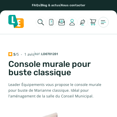
FAQs
Blog & actus
Nous contacter
5
/
5
-
1
avis
Réf :
LD0701201
Console murale pour
buste classique
Leader Équipements vous propose le console murale
pour buste de Marianne classique. Idéal pour
l'aménagement de la salle du Conseil Municipal.