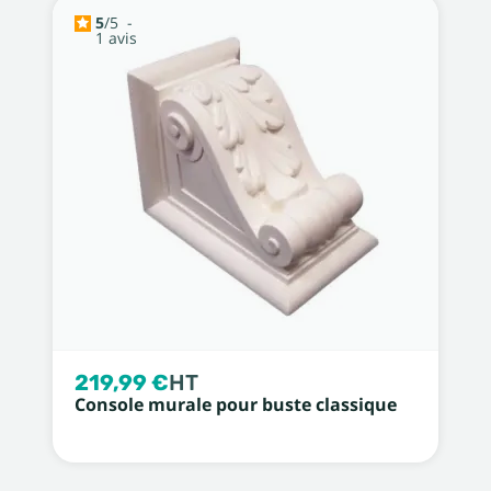
5
/
5
-
1
avis
219,99 €
HT
Console murale pour buste classique