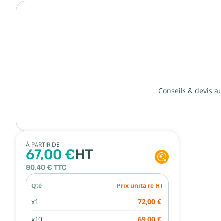
Conseils & devis a
À PARTIR DE
67,00 €
HT
80,40 €
TTC
Qté
Prix unitaire HT
x1
72,00 €
x10
69,00 €