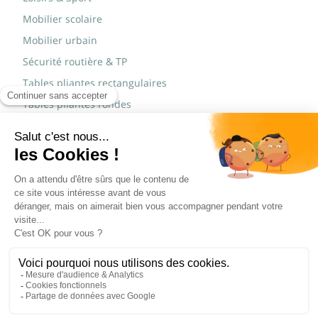
Mobilier scolaire
Mobilier urbain
Sécurité routière & TP
Tables pliantes rectangulaires
Tables pliantes rondes
Tables rondes polypro
Marques
JAD Groupe
Procity®
© Copyright 2015 - 2026,
Réalisé par
WEB2DO