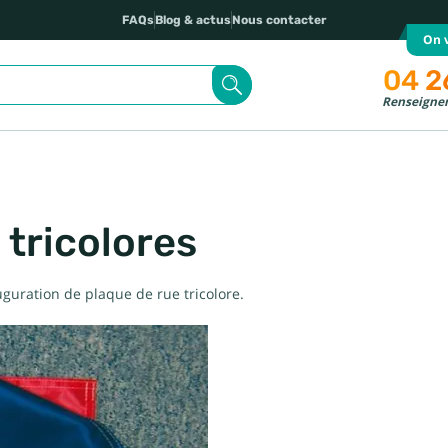
FAQs
Blog & actus
Nous contacter
On v
04 2
Renseignem
 tricolores
uration de plaque de rue tricolore.