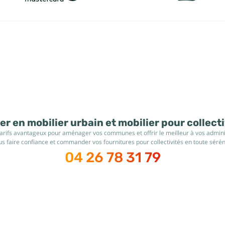
r en mobilier urbain et mobilier pour collect
tarifs avantageux pour aménager vos communes et offrir le meilleur à vos administ
s faire confiance et commander vos fournitures pour collectivités en toute sérén
04 26 78 31 79