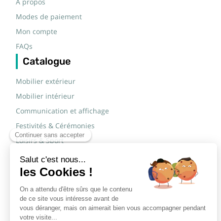
A propos
Modes de paiement
Mon compte
FAQs
Catalogue
Mobilier extérieur
Mobilier intérieur
Communication et affichage
Festivités & Cérémonies
Loisirs & Sport
Mobilier scolaire
Mobilier urbain
Sécurité routière & TP
Tables pliantes rectangulaires
Tables pliantes rondes