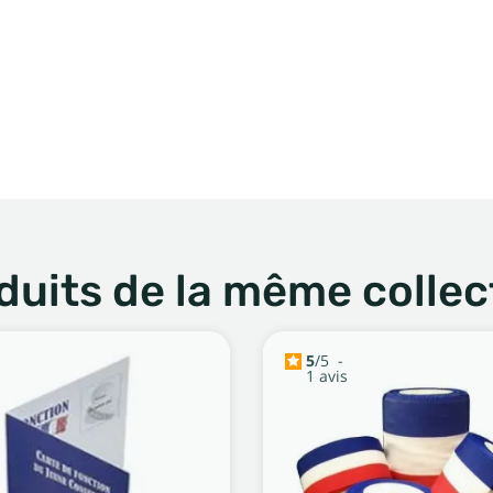
duits de la même collec
5
/
5
-
1
avis