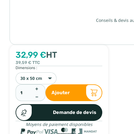
Conseils & devis a
32,99 €
HT
39,59 €
TTC
Dimensions :
30 x 50 cm
+
Ajouter
−
Demande de devis
Moyens de paiement disponibles