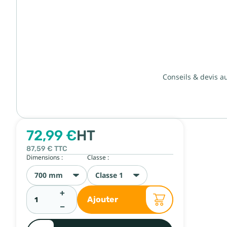
Conseils & devis a
72,99 €
HT
87,59 €
TTC
Dimensions :
Classe :
700 mm
Classe 1
+
Ajouter
−