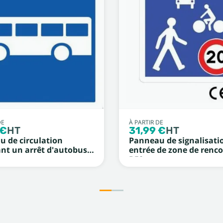
DE
À PARTIR DE
 €
HT
31,99 €
HT
 de circulation
Panneau de signalisati
nt un arrêt d'autobus
entrée de zone de renc
B52