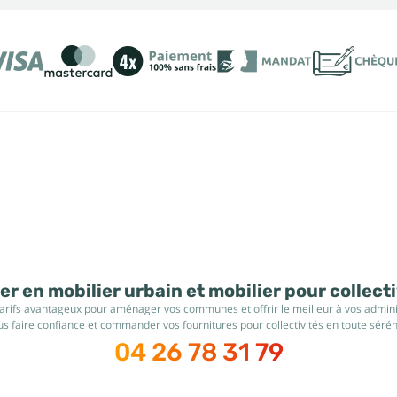
r en mobilier urbain et mobilier pour collect
tarifs avantageux pour aménager vos communes et offrir le meilleur à vos administ
s faire confiance et commander vos fournitures pour collectivités en toute sérén
04 26 78 31 79