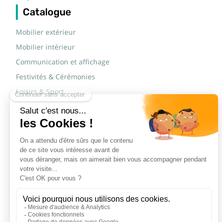
Catalogue
Mobilier extérieur
Mobilier intérieur
Communication et affichage
Festivités & Cérémonies
Loisirs & Sport
Mobilier scolaire
Mobilier urbain
Sécurité routière & TP
Tables pliantes rectangulaires
Tables pliantes rondes
Tables rondes polypro
Marques
JAD Groupe