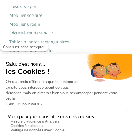
Loisirs & Sport
Mobilier scolaire
Mobilier urbain
Sécurité routière & TP
Tables pliantes rectangulaires
Tables pliantes rondes
Tables rondes polypro
Marques
JAD Groupe
Procity®
© Copyright 2015 - 2026,
Réalisé par
WEB2DO