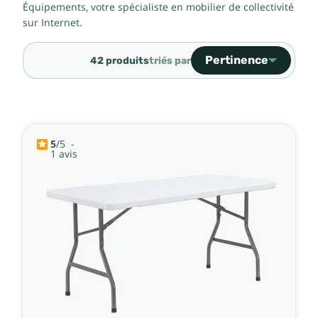
Équipements, votre spécialiste en mobilier de collectivité
sur Internet.
Pertinence
42 produits
triés par
Ventes, ordre décroiss
Pertinence
Nom, A à Z
5
/
5
-
1
avis
Nom, Z à A
Prix, croissant
Prix, décroissant
Référence, A à Z
Référence, Z à A