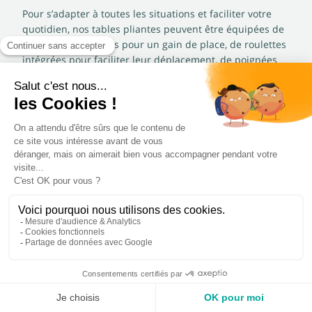
Pour s’adapter à toutes les situations et faciliter votre
quotidien, nos tables pliantes peuvent être équipées de
plateaux rabattables pour un gain de place, de roulettes
intégrées pour faciliter leur déplacement, de poignées
de transport pour une manipulation simplifiée et de
hauteur variable pour s’adapter aux différentes
morphologies.
En choisissant les tables pliantes polypro de Leader
Équipement, vous investissez dans un équipement
pratique, durable et polyvalent qui facilitera votre
quotidien et optimisera vos espaces.