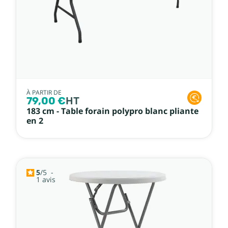
À PARTIR DE
79,00 €
HT
183 cm - Table forain polypro blanc pliante
en 2
5
/
5
-
1
avis