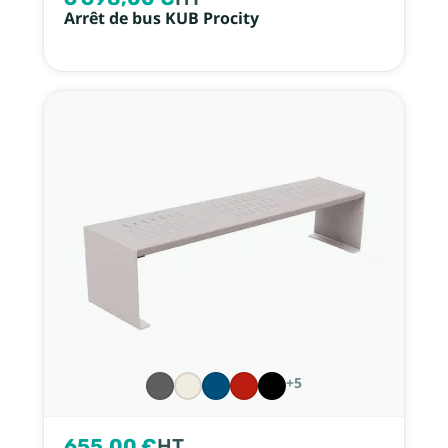
Arrêt de bus KUB Procity
+5
655,00 €
HT