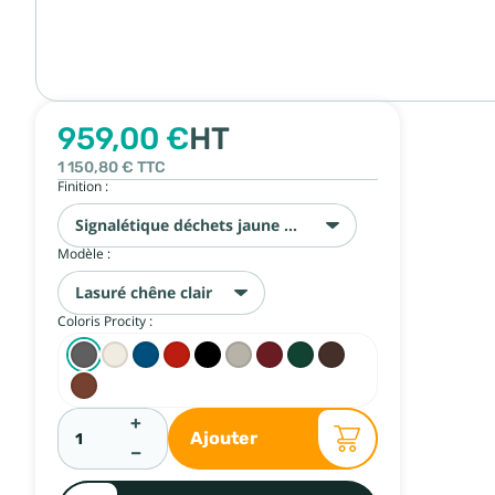
959,00 €
HT
1 150,80 €
TTC
Finition :
Signalétique déchets jaune et bleu
Modèle :
Lasuré chêne clair
Coloris Procity :
+
Ajouter
−