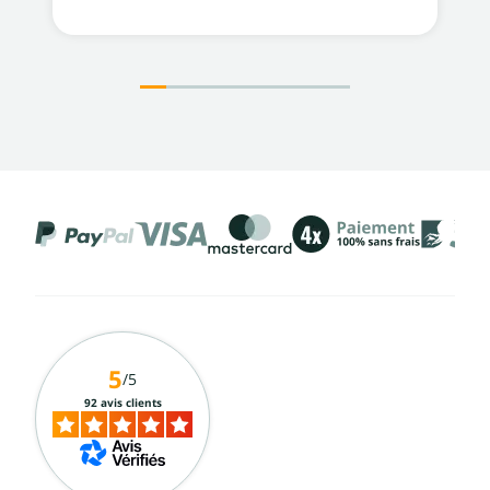
5
/5
92 avis clients