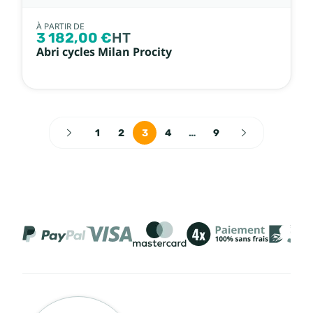
À PARTIR DE
3 182,00 €
HT
Abri cycles Milan Procity
1
2
3
4
…
9