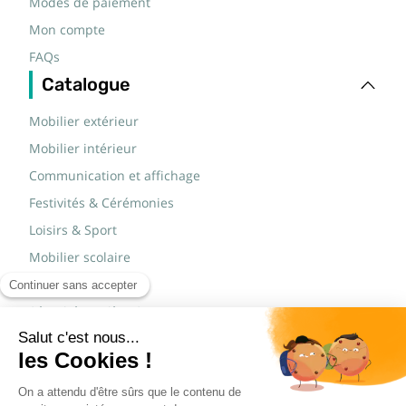
Modes de paiement
Mon compte
FAQs
Catalogue
Mobilier extérieur
Mobilier intérieur
Communication et affichage
Festivités & Cérémonies
Loisirs & Sport
Mobilier scolaire
Mobilier urbain
Sécurité routière & TP
Tables pliantes rectangulaires
Tables pliantes rondes
Tables rondes polypro