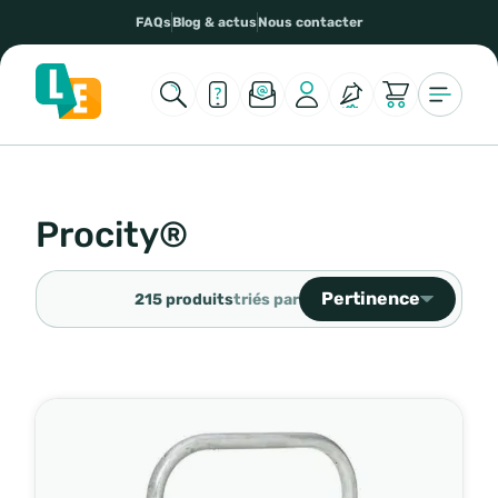
FAQs
Blog & actus
Nous contacter
Procity®
Pertinence
215 produits
triés par
Ventes, ordre décroiss
Pertinence
Nom, A à Z
Nom, Z à A
Prix, croissant